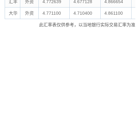
汇丰
外资
4.772639
4.677128
4.866654
4.
大华
外资
4.771100
4.710400
4.861100
4.
此汇率表仅供参考，以当地银行实际交易汇率为准