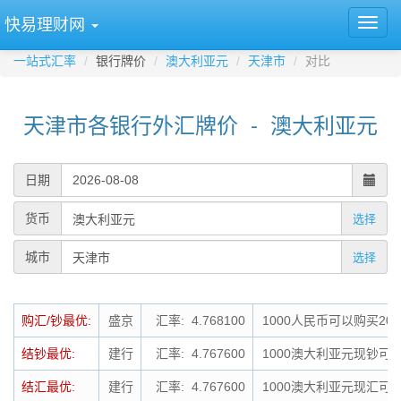
快易理财网
一站式汇率
银行牌价
澳大利亚元
天津市
对比
天津市各银行外汇牌价 - 澳大利亚元
日期
货币
选择
城市
选择
购汇/钞最优:
盛京
汇率: 4.768100
1000人民币可以购买20
结钞最优:
建行
汇率: 4.767600
1000澳大利亚元现钞可结
结汇最优:
建行
汇率: 4.767600
1000澳大利亚元现汇可结