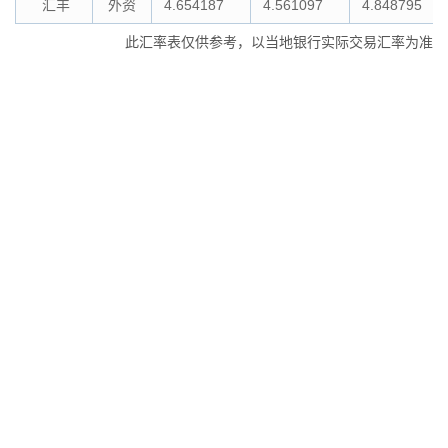
汇丰
外资
4.654187
4.561097
4.848795
此汇率表仅供参考，以当地银行实际交易汇率为准