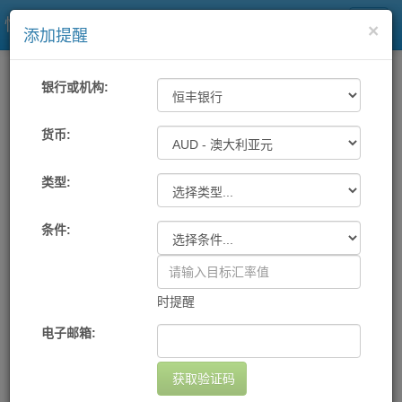
快易理财网
×
添加提醒
一站式汇率
工具
汇率提醒
银行或机构:
各大银行及中国银联汇率提醒
货币:
类型:
机构
货币
提醒条件
提醒方式
设置日期
删除
您尚未设置任何提醒
条件:
添加提醒
时提醒
电子邮箱:
获取验证码