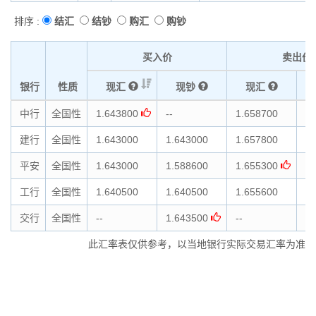
排序 :
结汇
结钞
购汇
购钞
买入价
卖出价
银行
性质
现汇
现钞
现汇
中行
全国性
1.643800
--
1.658700
--
建行
全国性
1.643000
1.643000
1.657800
1.
平安
全国性
1.643000
1.588600
1.655300
1.
工行
全国性
1.640500
1.640500
1.655600
1.
交行
全国性
--
1.643500
--
1.
此汇率表仅供参考，以当地银行实际交易汇率为准