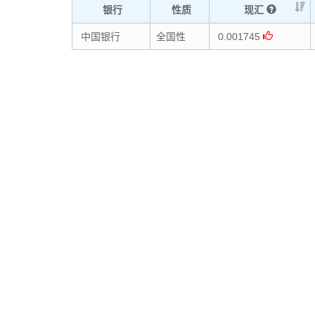
银行
性质
现汇
中国银行
全国性
0.001745