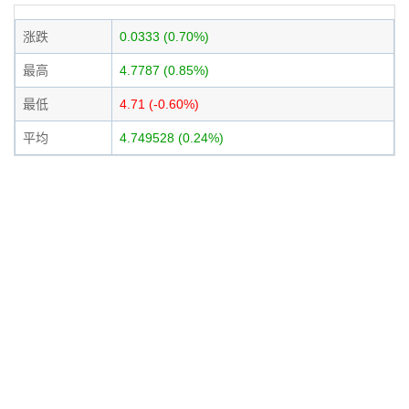
涨跌
0.0333 (0.70%)
最高
4.7787 (0.85%)
最低
4.71 (-0.60%)
平均
4.749528 (0.24%)