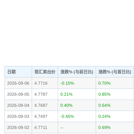
日期
现汇卖出价
涨跌% (与前日比)
涨跌% (与首日比)
2026-08-06
4.7716
-0.15%
0.70%
2026-08-05
4.7787
0.21%
0.85%
2026-08-04
4.7687
0.40%
0.64%
2026-08-03
4.7497
-0.45%
0.24%
2026-08-02
4.7711
--
0.69%