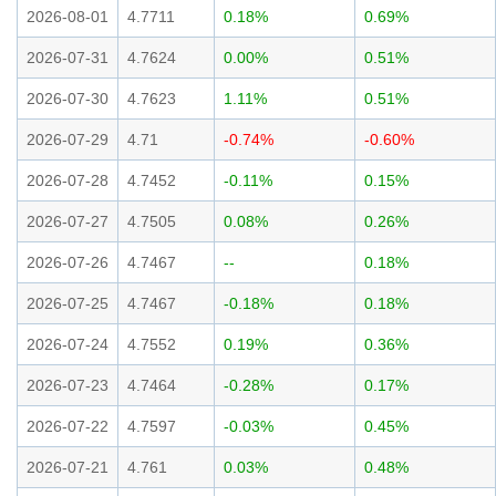
2026-08-01
4.7711
0.18%
0.69%
2026-07-31
4.7624
0.00%
0.51%
2026-07-30
4.7623
1.11%
0.51%
2026-07-29
4.71
-0.74%
-0.60%
2026-07-28
4.7452
-0.11%
0.15%
2026-07-27
4.7505
0.08%
0.26%
2026-07-26
4.7467
--
0.18%
2026-07-25
4.7467
-0.18%
0.18%
2026-07-24
4.7552
0.19%
0.36%
2026-07-23
4.7464
-0.28%
0.17%
2026-07-22
4.7597
-0.03%
0.45%
2026-07-21
4.761
0.03%
0.48%