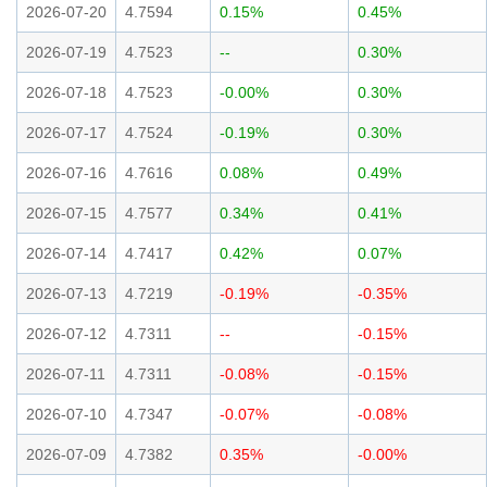
2026-07-20
4.7594
0.15%
0.45%
2026-07-19
4.7523
--
0.30%
2026-07-18
4.7523
-0.00%
0.30%
2026-07-17
4.7524
-0.19%
0.30%
2026-07-16
4.7616
0.08%
0.49%
2026-07-15
4.7577
0.34%
0.41%
2026-07-14
4.7417
0.42%
0.07%
2026-07-13
4.7219
-0.19%
-0.35%
2026-07-12
4.7311
--
-0.15%
2026-07-11
4.7311
-0.08%
-0.15%
2026-07-10
4.7347
-0.07%
-0.08%
2026-07-09
4.7382
0.35%
-0.00%