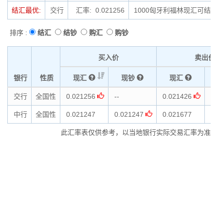
结汇最优:
交行
汇率: 0.021256
1000匈牙利福林现汇可结汇为
排序 :
结汇
结钞
购汇
购钞
买入价
卖出价
银行
性质
现汇
现钞
现汇
交行
全国性
0.021256
--
0.021426
--
中行
全国性
0.021247
0.021247
0.021677
0.
此汇率表仅供参考，以当地银行实际交易汇率为准