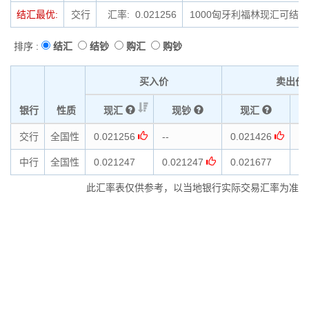
结汇最优:
交行
汇率: 0.021256
1000匈牙利福林现汇可结汇为
排序 :
结汇
结钞
购汇
购钞
买入价
卖出价
银行
性质
现汇
现钞
现汇
交行
全国性
0.021256
--
0.021426
--
中行
全国性
0.021247
0.021247
0.021677
0.
此汇率表仅供参考，以当地银行实际交易汇率为准