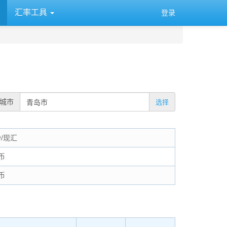
汇率工具
登录
城市
选择
钞/现汇
币
币