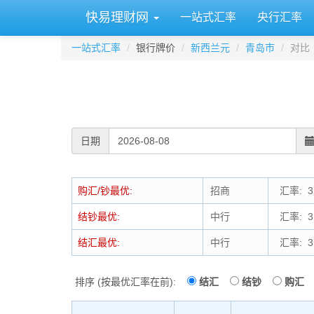
快易理财网
一站式汇率
央行汇率
一站式汇率
银行牌价
新西兰元
青岛市
对比
日期
购汇/钞最优:
招商
汇率: 3.
结钞最优:
中行
汇率: 3.
结汇最优:
中行
汇率: 3.
排序 (按最优汇率在前):
结汇
结钞
购汇