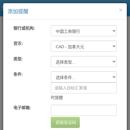
快易理财网
×
添加提醒
一站式汇率
工具
汇率提醒
银行或机构:
各大银行及中国银联汇率提醒
货币:
类型:
机构
货币
提醒条件
提醒方式
设置日期
删除
您尚未设置任何提醒
条件:
添加提醒
时提醒
电子邮箱:
获取验证码