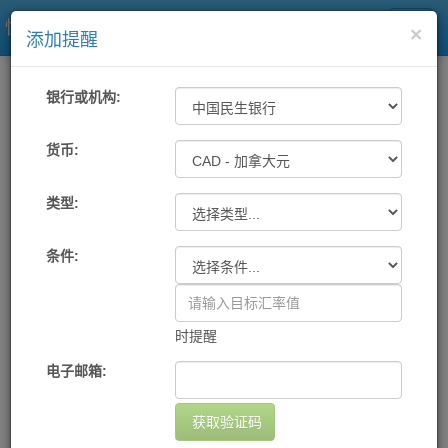
快易理财网
×
添加提醒
一站式汇率
工具
汇率提醒
银行或机构:
各大银行及中国银联汇率提醒
货币:
类型:
机构
货币
提醒条件
提醒方式
设置日期
删除
您尚未设置任何提醒
条件:
添加提醒
时提醒
电子邮箱:
获取验证码