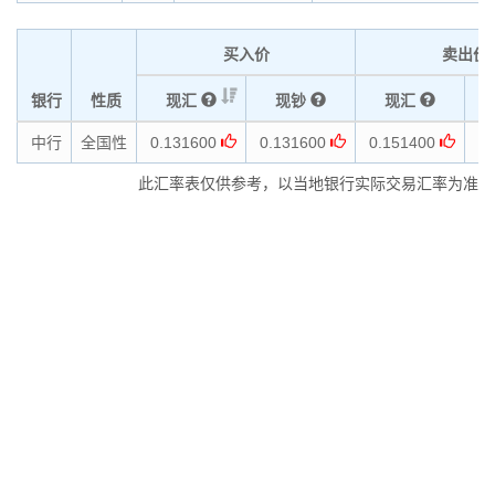
买入价
卖出价
银行
性质
现汇
现钞
现汇
中行
全国性
0.131600
0.131600
0.151400
0.
此汇率表仅供参考，以当地银行实际交易汇率为准