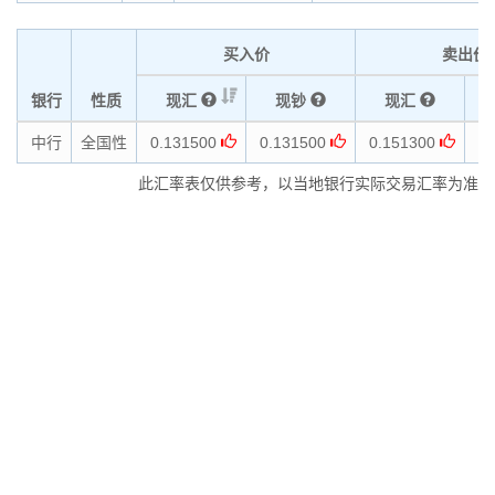
买入价
卖出价
银行
性质
现汇
现钞
现汇
中行
全国性
0.131500
0.131500
0.151300
0.
此汇率表仅供参考，以当地银行实际交易汇率为准