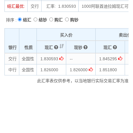
结汇最优:
交行
汇率: 1.830593
1000阿联酋迪拉姆现汇可结汇
排序 :
结汇
结钞
购汇
购钞
买入价
卖出价
银行
性质
现汇
现钞
现汇
交行
全国性
1.830593
--
1.845295
--
中行
全国性
1.826000
1.826000
1.851800
1.
此汇率表仅供参考，以当地银行实际交易汇率为准