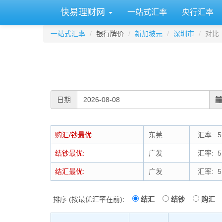
快易理财网
一站式汇率
央行汇率
一站式汇率
银行牌价
新加坡元
深圳市
对比
日期
购汇/钞最优:
东莞
汇率: 5.
结钞最优:
广发
汇率: 5.
结汇最优:
广发
汇率: 5.
排序 (按最优汇率在前):
结汇
结钞
购汇