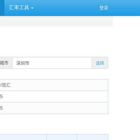
汇率工具
登录
城市
选择
钞/现汇
币
币