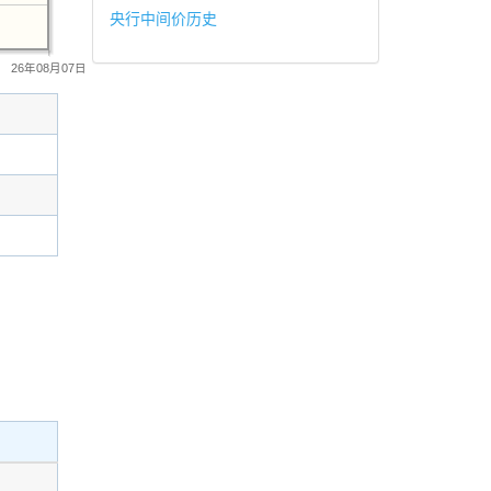
央行中间价历史
26年08月07日