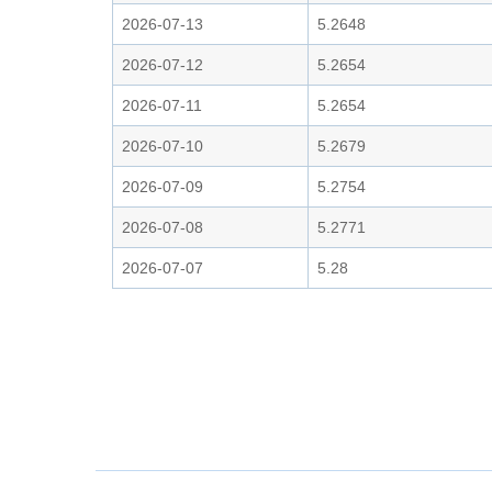
2026-07-13
5.2648
2026-07-12
5.2654
2026-07-11
5.2654
2026-07-10
5.2679
2026-07-09
5.2754
2026-07-08
5.2771
2026-07-07
5.28