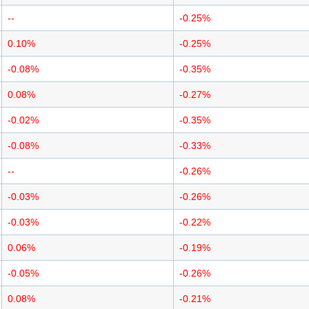
--
-0.25%
0.10%
-0.25%
-0.08%
-0.35%
0.08%
-0.27%
-0.02%
-0.35%
-0.08%
-0.33%
--
-0.26%
-0.03%
-0.26%
-0.03%
-0.22%
0.06%
-0.19%
-0.05%
-0.26%
0.08%
-0.21%