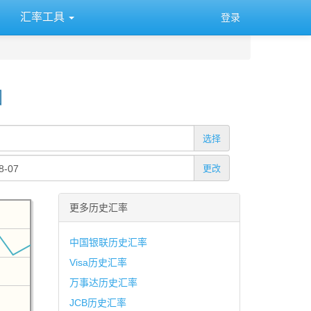
汇率工具
登录
图
选择
更改
更多历史汇率
中国银联历史汇率
Visa历史汇率
万事达历史汇率
JCB历史汇率