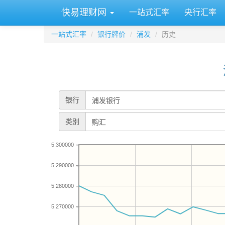
快易理财网
一站式汇率
央行汇率
一站式汇率
银行牌价
浦发
历史
银行
类别
5.300000
5.290000
5.280000
5.270000