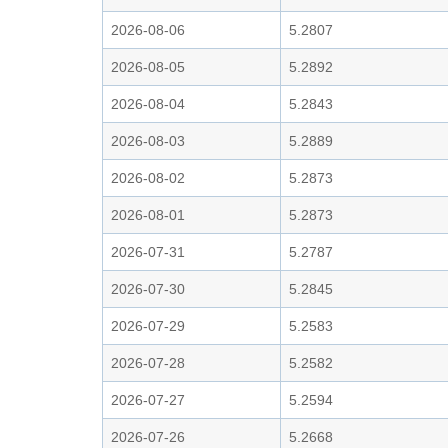
2026-08-06
5.2807
2026-08-05
5.2892
2026-08-04
5.2843
2026-08-03
5.2889
2026-08-02
5.2873
2026-08-01
5.2873
2026-07-31
5.2787
2026-07-30
5.2845
2026-07-29
5.2583
2026-07-28
5.2582
2026-07-27
5.2594
2026-07-26
5.2668