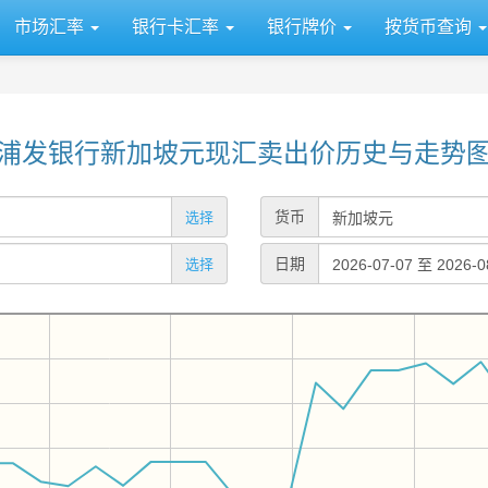
市场汇率
银行卡汇率
银行牌价
按货币查询
浦发银行新加坡元现汇卖出价历史与走势
货币
选择
日期
选择