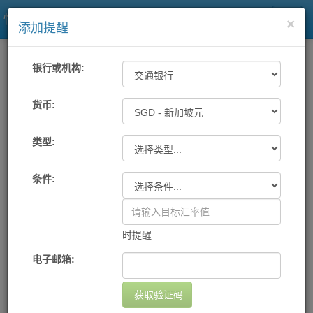
快易理财网
×
添加提醒
一站式汇率
工具
汇率提醒
银行或机构:
各大银行及中国银联汇率提醒
货币:
类型:
机构
货币
提醒条件
提醒方式
设置日期
删除
您尚未设置任何提醒
条件:
添加提醒
时提醒
电子邮箱:
获取验证码