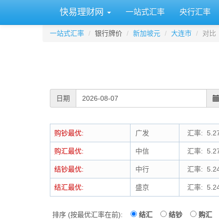
快易理财网
一站式汇率
央行汇率
一站式汇率
银行牌价
新加坡元
大连市
对比
日期
购钞最优:
广发
汇率: 5.27
购汇最优:
中信
汇率: 5.27
结钞最优:
中行
汇率: 5.24
结汇最优:
盛京
汇率: 5.24
排序 (按最优汇率在前):
结汇
结钞
购汇