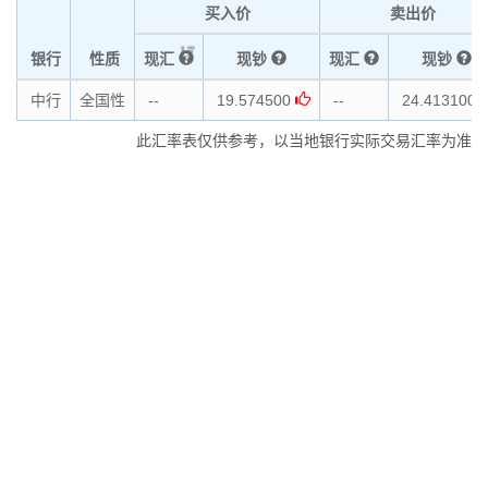
买入价
卖出价
银行
性质
现汇
现钞
现汇
现钞
中行
全国性
--
19.574500
--
24.413100
此汇率表仅供参考，以当地银行实际交易汇率为准