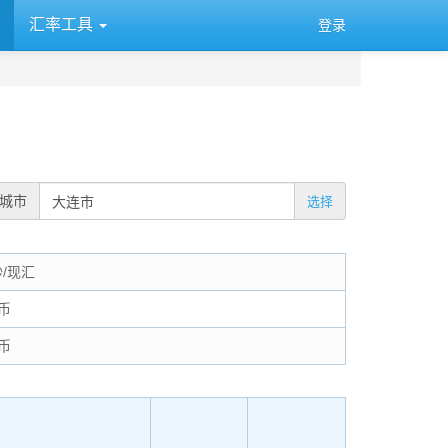
汇率工具
登录
城市
选择
钞/现汇
币
币