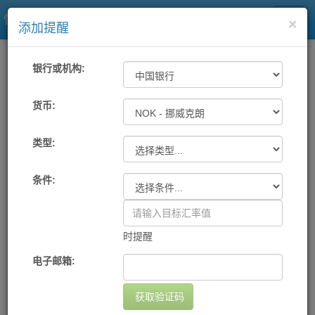
快易理财网
×
添加提醒
一站式汇率
工具
汇率提醒
银行或机构:
各大银行及中国银联汇率提醒
货币:
类型:
机构
货币
提醒条件
提醒方式
设置日期
删除
您尚未设置任何提醒
条件:
添加提醒
时提醒
电子邮箱:
获取验证码