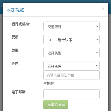
快易理财网
×
添加提醒
一站式汇率
工具
汇率提醒
银行或机构:
各大银行及中国银联汇率提醒
货币:
类型:
机构
货币
提醒条件
提醒方式
设置日期
删除
您尚未设置任何提醒
条件:
添加提醒
时提醒
电子邮箱:
获取验证码