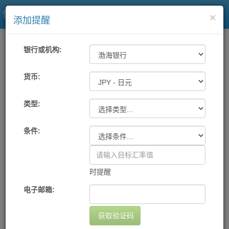
快易理财网
×
添加提醒
一站式汇率
工具
汇率提醒
银行或机构:
各大银行及中国银联汇率提醒
货币:
类型:
机构
货币
提醒条件
提醒方式
设置日期
删除
您尚未设置任何提醒
条件:
添加提醒
时提醒
电子邮箱:
获取验证码