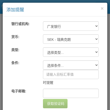
快易理财网
×
添加提醒
一站式汇率
工具
汇率提醒
银行或机构:
各大银行及中国银联汇率提醒
货币:
类型:
机构
货币
提醒条件
提醒方式
设置日期
删除
您尚未设置任何提醒
条件:
添加提醒
时提醒
电子邮箱:
获取验证码