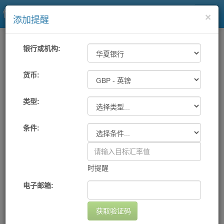
快易理财网
×
添加提醒
一站式汇率
工具
汇率提醒
银行或机构:
各大银行及中国银联汇率提醒
货币:
类型:
机构
货币
提醒条件
提醒方式
设置日期
删除
您尚未设置任何提醒
条件:
添加提醒
时提醒
电子邮箱:
获取验证码