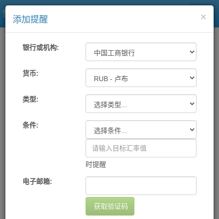
快易理财网
×
添加提醒
一站式汇率
工具
汇率提醒
银行或机构:
各大银行及中国银联汇率提醒
货币:
类型:
机构
货币
提醒条件
提醒方式
设置日期
删除
您尚未设置任何提醒
条件:
添加提醒
时提醒
电子邮箱:
获取验证码