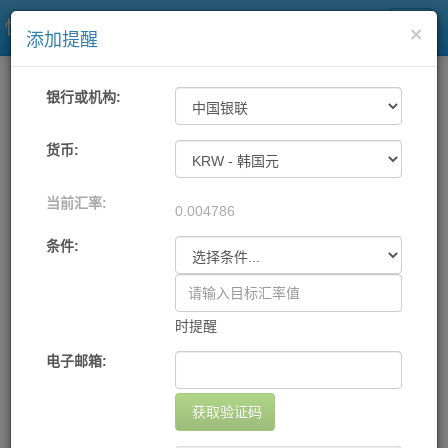
快易理财网
×
添加提醒
一站式汇率
工具
汇率提醒
银行或机构:
各大银行及中国银联汇率提醒
货币:
当前汇率:
机构
货币
提醒条件
提醒方式
设置日期
删除
0.004786
您尚未设置任何提醒
条件:
添加提醒
时提醒
电子邮箱:
获取验证码