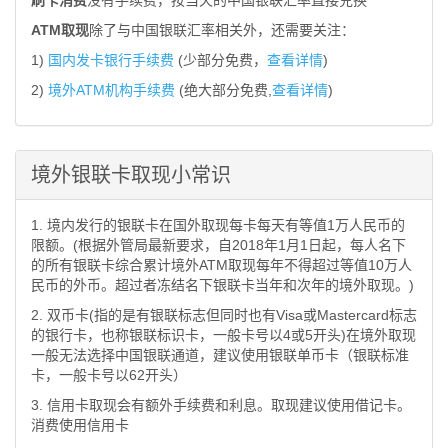
刷卡消费
没有手续费，按当天的中国银联汇率直接兑换
ATM取现
除了与中国银联汇率相关外，还需要关注：
1)
国内发卡银行手续费
(少部分免费，
查看详情
)
2)
境外ATM机构手续费
(绝大部分免费,
查看详情
)
境外银联卡取现小常识
1. 境内发行的银联卡在国外取现每卡每天有等值1万人民币的
限额。(根据外管局最新要求，自2018年1月1日起，每人名下
的所有银联卡综合累计境外ATM取现每年不得超过等值10万人
民币的外币。超过者冻结名下银联卡当年和次年的境外取现。)
2. 双币卡(指的是有银联标志但同时也有Visa或Mastercard标志
的银行卡，也称银联标识卡，一般卡号以4或5开头)在境外取现
一般无法选择中国银联通道，建议使用银联单币卡（银联标准
卡，一般卡号以62开头）
3. 信用卡取现会有额外手续费和利息。取现建议使用借记卡。
消费使用信用卡