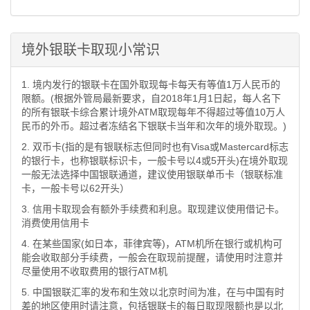
境外银联卡取现小常识
1. 境内发行的银联卡在国外取现每卡每天有等值1万人民币的
限额。(根据外管局最新要求，自2018年1月1日起，每人名下
的所有银联卡综合累计境外ATM取现每年不得超过等值10万人
民币的外币。超过者冻结名下银联卡当年和次年的境外取现。)
2. 双币卡(指的是有银联标志但同时也有Visa或Mastercard标志
的银行卡，也称银联标识卡，一般卡号以4或5开头)在境外取现
一般无法选择中国银联通道，建议使用银联单币卡（银联标准
卡，一般卡号以62开头）
3. 信用卡取现会有额外手续费和利息。取现建议使用借记卡。
消费使用信用卡
4. 在某些国家(如日本，菲律宾等)，ATM机所在银行或机构可
能会收取部分手续费，一般会在取现前提醒，请使用时注意并
尽量使用不收取费用的银行ATM机
5. 中国银联汇率的发布和生效以北京时间为准，在与中国有时
差的地区使用时请注意，包括银联卡的每日取现限额也是以北