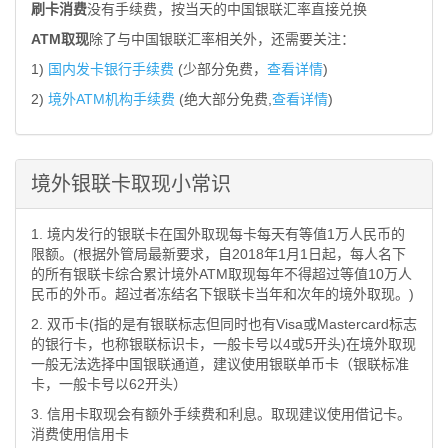
刷卡消费
没有手续费，按当天的中国银联汇率直接兑换
ATM取现
除了与中国银联汇率相关外，还需要关注：
1)
国内发卡银行手续费
(少部分免费，
查看详情
)
2)
境外ATM机构手续费
(绝大部分免费,
查看详情
)
境外银联卡取现小常识
1. 境内发行的银联卡在国外取现每卡每天有等值1万人民币的
限额。(根据外管局最新要求，自2018年1月1日起，每人名下
的所有银联卡综合累计境外ATM取现每年不得超过等值10万人
民币的外币。超过者冻结名下银联卡当年和次年的境外取现。)
2. 双币卡(指的是有银联标志但同时也有Visa或Mastercard标志
的银行卡，也称银联标识卡，一般卡号以4或5开头)在境外取现
一般无法选择中国银联通道，建议使用银联单币卡（银联标准
卡，一般卡号以62开头）
3. 信用卡取现会有额外手续费和利息。取现建议使用借记卡。
消费使用信用卡