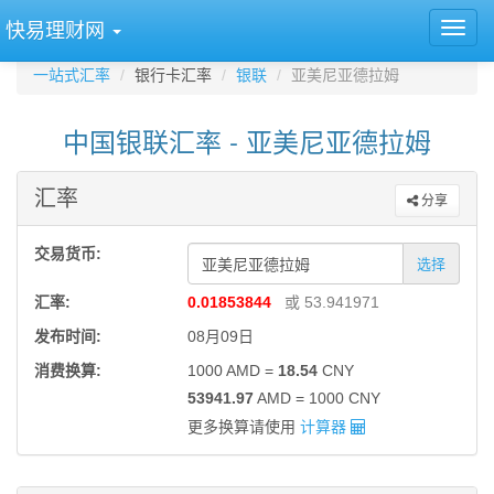
快易理财网
一站式汇率
银行卡汇率
银联
亚美尼亚德拉姆
中国银联汇率 - 亚美尼亚德拉姆
汇率
分享
交易货币:
选择
汇率:
0.01853844
或 53.941971
发布时间:
08月09日
消费换算:
1000 AMD =
18.54
CNY
53941.97
AMD = 1000 CNY
更多换算请使用
计算器