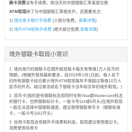
刷卡消费
没有手续费，按当天的中国银联汇率直接兑换
ATM取现
除了与中国银联汇率相关外，还需要关注：
1)
国内发卡银行手续费
(少部分免费，
查看详情
)
2)
境外ATM机构手续费
(绝大部分免费,
查看详情
)
境外银联卡取现小常识
1. 境内发行的银联卡在国外取现每卡每天有等值1万人民币的
限额。(根据外管局最新要求，自2018年1月1日起，每人名下
的所有银联卡综合累计境外ATM取现每年不得超过等值10万人
民币的外币。超过者冻结名下银联卡当年和次年的境外取现。)
2. 双币卡(指的是有银联标志但同时也有Visa或Mastercard标志
的银行卡，也称银联标识卡，一般卡号以4或5开头)在境外取现
一般无法选择中国银联通道，建议使用银联单币卡（银联标准
卡，一般卡号以62开头）
3. 信用卡取现会有额外手续费和利息。取现建议使用借记卡。
消费使用信用卡