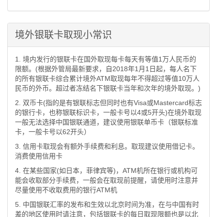
境外银联卡取现小常识
1. 境内发行的银联卡在国外取现每卡每天有等值1万人民币的
限额。(根据外管局最新要求，自2018年1月1日起，每人名下
的所有银联卡综合累计境外ATM取现每年不得超过等值10万人
民币的外币。超过者冻结名下银联卡当年和次年的境外取现。)
2. 双币卡(指的是有银联标志但同时也有Visa或Mastercard标志
的银行卡，也称银联标识卡，一般卡号以4或5开头)在境外取现
一般无法选择中国银联通道，建议使用银联单币卡（银联标准
卡，一般卡号以62开头）
3. 信用卡取现会有额外手续费和利息。取现建议使用借记卡。
消费使用信用卡
4. 在某些国家(如日本，菲律宾等)，ATM机所在银行或机构可
能会收取部分手续费，一般会在取现前提醒，请使用时注意并
尽量使用不收取费用的银行ATM机
5. 中国银联汇率的发布和生效以北京时间为准，在与中国有时
差的地区使用时请注意，包括银联卡的每日取现限额也是以北