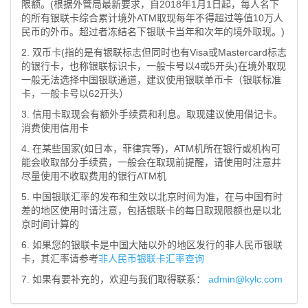
限额。(根据外管局最新要求，自2018年1月1日起，每人名下
的所有银联卡综合累计境外ATM取现每年不得超过等值10万人
民币的外币。超过者冻结名下银联卡当年和次年的境外取现。)
2. 双币卡(指的是有银联标志但同时也有Visa或Mastercard标志
的银行卡，也称银联标识卡，一般卡号以4或5开头)在境外取现
一般无法选择中国银联通道，建议使用银联单币卡（银联标准
卡，一般卡号以62开头）
3. 信用卡取现会有额外手续费和利息。取现建议使用借记卡。
消费使用信用卡
4. 在某些国家(如日本，菲律宾等)，ATM机所在银行或机构可
能会收取部分手续费，一般会在取现前提醒，请使用时注意并
尽量使用不收取费用的银行ATM机
5. 中国银联汇率的发布和生效以北京时间为准，在与中国有时
差的地区使用时请注意，包括银联卡的每日取现限额也是以北
京时间计算的
6. 如果您的银联卡是中国大陆以外的地区发行的非人民币银联
卡，其汇率请参考
非人民币银联卡汇率查询
7. 如果有要补充的，欢迎与我们取得联系：
admin@kylc.com