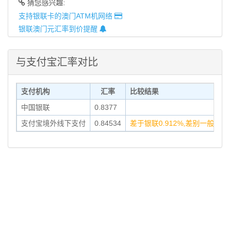
猜您感兴趣:
支持银联卡的澳门ATM机网络
银联澳门元汇率到价提醒
与支付宝汇率对比
支付机构
汇率
比较结果
中国银联
0.8377
1
支付宝境外线下支付
0.84534
差于银联0.912%,差别一般
1