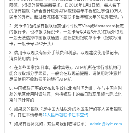
限额。(根据外管局最新要求，自2018年1月1日起，每人名下
的所有银联卡综合累计境外ATM取现每年不得超过等值10万人
民币的外币。超过者冻结名下银联卡当年和次年的境外取现。)
2. 双币卡(指的是有银联标志但同时也有Visa或Mastercard标志
的银行卡，也称银联标识卡，一般卡号以4或5开头)在境外取现
一般无法选择中国银联通道，建议使用银联单币卡（银联标准
卡，一般卡号以62开头）
3. 信用卡取现会有额外手续费和利息。取现建议使用借记卡。
消费使用信用卡
4. 在某些国家(如日本，菲律宾等)，ATM机所在银行或机构可
能会收取部分手续费，一般会在取现前提醒，请使用时注意并
尽量使用不收取费用的银行ATM机
5. 中国银联汇率的发布和生效以北京时间为准，在与中国有时
差的地区使用时请注意，包括银联卡的每日取现限额也是以北
京时间计算的
6. 如果您的银联卡是中国大陆以外的地区发行的非人民币银联
卡，其汇率请参考
非人民币银联卡汇率查询
7. 如果有要补充的，欢迎与我们取得联系：
admin@kylc.com