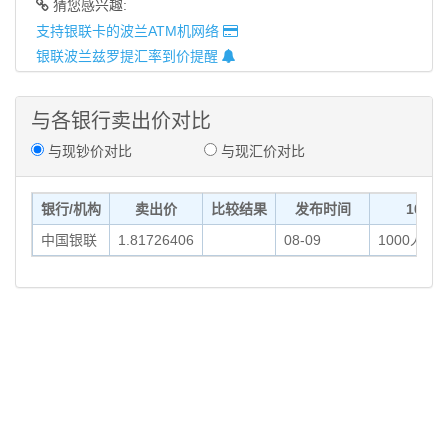
猜您感兴趣:
支持银联卡的波兰ATM机网络
银联波兰兹罗提汇率到价提醒
与各银行卖出价对比
与现钞价对比
与现汇价对比
银行/机构
卖出价
比较结果
发布时间
100
中国银联
1.81726406
08-09
00:00
1000人民币