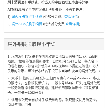
刷卡消费
没有手续费，按当天的中国银联汇率直接兑换
ATM取现
除了与中国银联汇率相关外，还需要关注：
1)
国内发卡银行手续费
(少部分免费，
查看详情
)
2)
境外ATM机构手续费
(绝大部分免费,
查看详情
)
境外银联卡取现小常识
1. 境内发行的银联卡在国外取现每卡每天有等值1万人民币的
限额。(根据外管局最新要求，自2018年1月1日起，每人名下
的所有银联卡综合累计境外ATM取现每年不得超过等值10万人
民币的外币。超过者冻结名下银联卡当年和次年的境外取现。)
2. 双币卡(指的是有银联标志但同时也有Visa或Mastercard标志
的银行卡，也称银联标识卡，一般卡号以4或5开头)在境外取现
一般无法选择中国银联通道，建议使用银联单币卡（银联标准
卡，一般卡号以62开头）
3. 信用卡取现会有额外手续费和利息。取现建议使用借记卡。
消费使用信用卡