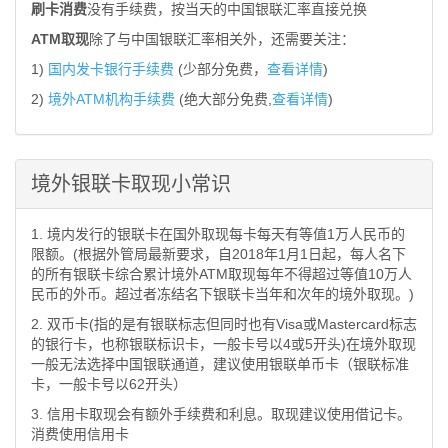
刷卡消费
没有手续费，按当天的中国银联汇率直接兑换
ATM取现
除了与中国银联汇率相关外，还需要关注：
1)
国内发卡银行手续费
(少部分免费，
查看详情
)
2)
境外ATM机构手续费
(绝大部分免费,
查看详情
)
境外银联卡取现小常识
1. 境内发行的银联卡在国外取现每卡每天有等值1万人民币的
限额。(根据外管局最新要求，自2018年1月1日起，每人名下
的所有银联卡综合累计境外ATM取现每年不得超过等值10万人
民币的外币。超过者冻结名下银联卡当年和次年的境外取现。)
2. 双币卡(指的是有银联标志但同时也有Visa或Mastercard标志
的银行卡，也称银联标识卡，一般卡号以4或5开头)在境外取现
一般无法选择中国银联通道，建议使用银联单币卡（银联标准
卡，一般卡号以62开头）
3. 信用卡取现会有额外手续费和利息。取现建议使用借记卡。
消费使用信用卡