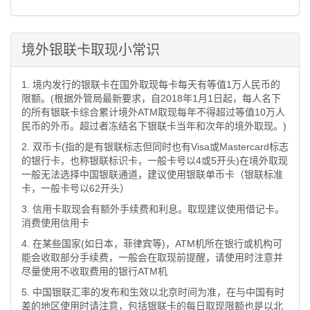
境外银联卡取现小常识
1. 境内发行的银联卡在国外取现每卡每天有等值1万人民币的
限额。(根据外管局最新要求，自2018年1月1日起，每人名下
的所有银联卡综合累计境外ATM取现每年不得超过等值10万人
民币的外币。超过者冻结名下银联卡当年和次年的境外取现。)
2. 双币卡(指的是有银联标志但同时也有Visa或Mastercard标志
的银行卡，也称银联标识卡，一般卡号以4或5开头)在境外取现
一般无法选择中国银联通道，建议使用银联单币卡（银联标准
卡，一般卡号以62开头）
3. 信用卡取现会有额外手续费和利息。取现建议使用借记卡。
消费使用信用卡
4. 在某些国家(如日本，菲律宾等)，ATM机所在银行或机构可
能会收取部分手续费，一般会在取现前提醒，请使用时注意并
尽量使用不收取费用的银行ATM机
5. 中国银联汇率的发布和生效以北京时间为准，在与中国有时
差的地区使用时请注意，包括银联卡的每日取现限额也是以北