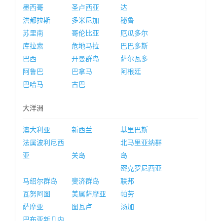
墨西哥
圣卢西亚
达
洪都拉斯
多米尼加
秘鲁
苏里南
哥伦比亚
厄瓜多尔
库拉索
危地马拉
巴巴多斯
巴西
开曼群岛
萨尔瓦多
阿鲁巴
巴拿马
阿根廷
巴哈马
古巴
大洋洲
澳大利亚
新西兰
基里巴斯
法属波利尼西
北马里亚纳群
亚
关岛
岛
密克罗尼西亚
马绍尔群岛
斐济群岛
联邦
瓦努阿图
美属萨摩亚
帕劳
萨摩亚
图瓦卢
汤加
巴布亚新几内