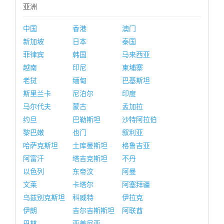
亚洲
中国
香港
澳门
新加坡
日本
泰国
菲律宾
韩国
马来西亚
越南
印尼
柬埔寨
老挝
缅甸
巴基斯坦
斯里兰卡
尼泊尔
印度
马尔代夫
蒙古
孟加拉
约旦
巴勒斯坦
沙特阿拉伯
黎巴嫩
也门
叙利亚
哈萨克斯坦
土库曼斯坦
格鲁吉亚
阿富汗
塔吉克斯坦
不丹
以色列
东帝汶
阿曼
文莱
卡塔尔
阿塞拜疆
乌兹别克斯坦
科威特
伊拉克
伊朗
吉尔吉斯斯坦
阿联酋
巴林
亚美尼亚