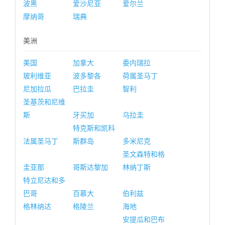
波黑
爱沙尼亚
爱尔兰
摩纳哥
瑞典
美洲
美国
加拿大
委内瑞拉
玻利维亚
波多黎各
荷属圣马丁
尼加拉瓜
巴拉圭
智利
圣基茨和尼维
斯
牙买加
乌拉圭
特克斯和凯科
法属圣马丁
斯群岛
多米尼克
圣文森特和格
圭亚那
哥斯达黎加
林纳丁斯
特立尼达和多
巴哥
百慕大
伯利兹
格林纳达
格陵兰
海地
安提瓜和巴布