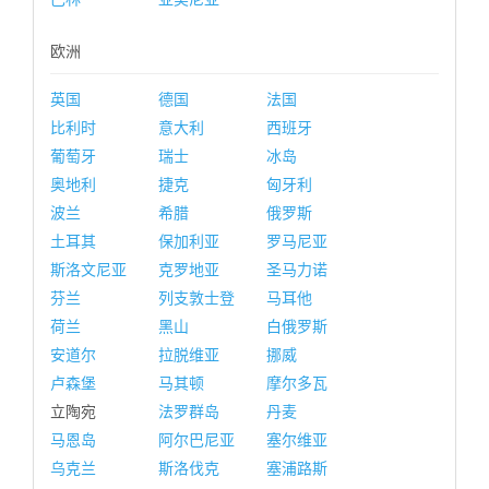
欧洲
英国
德国
法国
比利时
意大利
西班牙
葡萄牙
瑞士
冰岛
奥地利
捷克
匈牙利
波兰
希腊
俄罗斯
土耳其
保加利亚
罗马尼亚
斯洛文尼亚
克罗地亚
圣马力诺
芬兰
列支敦士登
马耳他
荷兰
黑山
白俄罗斯
安道尔
拉脱维亚
挪威
卢森堡
马其顿
摩尔多瓦
立陶宛
法罗群岛
丹麦
马恩岛
阿尔巴尼亚
塞尔维亚
乌克兰
斯洛伐克
塞浦路斯