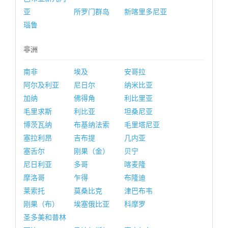
亚
所罗门群岛
新喀里多尼亚
瑙鲁
非洲
南非
埃及
安哥拉
阿尔及利亚
尼日尔
纳米比亚
加纳
佛得角
利比里亚
毛里求斯
利比亚
坦桑尼亚
博茨瓦纳
布基纳法索
毛里塔尼亚
塞拉利昂
吉布提
几内亚
塞舌尔
刚果（金）
贝宁
尼日利亚
多哥
喀麦隆
摩洛哥
乍得
布隆迪
莱索托
莫桑比克
津巴布韦
刚果（布）
埃塞俄比亚
科摩罗
圣多美和普林