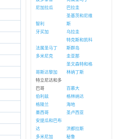
尼加拉瓜
巴拉圭
圣基茨和尼维
智利
斯
牙买加
乌拉圭
特克斯和凯科
法属圣马丁
斯群岛
多米尼克
圭亚那
圣文森特和格
哥斯达黎加
林纳丁斯
特立尼达和多
巴哥
百慕大
伯利兹
格林纳达
格陵兰
海地
墨西哥
圣卢西亚
安提瓜和巴布
达
洪都拉斯
多米尼加
秘鲁