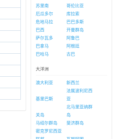
苏里南
哥伦比亚
厄瓜多尔
库拉索
危地马拉
巴巴多斯
巴西
开曼群岛
萨尔瓦多
阿鲁巴
巴拿马
阿根廷
巴哈马
古巴
大洋洲
澳大利亚
新西兰
法属波利尼西
基里巴斯
亚
北马里亚纳群
关岛
岛
马绍尔群岛
斐济群岛
密克罗尼西亚