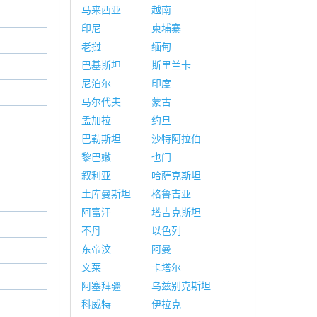
马来西亚
越南
印尼
柬埔寨
老挝
缅甸
巴基斯坦
斯里兰卡
尼泊尔
印度
马尔代夫
蒙古
孟加拉
约旦
巴勒斯坦
沙特阿拉伯
黎巴嫩
也门
叙利亚
哈萨克斯坦
土库曼斯坦
格鲁吉亚
阿富汗
塔吉克斯坦
不丹
以色列
东帝汶
阿曼
文莱
卡塔尔
阿塞拜疆
乌兹别克斯坦
科威特
伊拉克