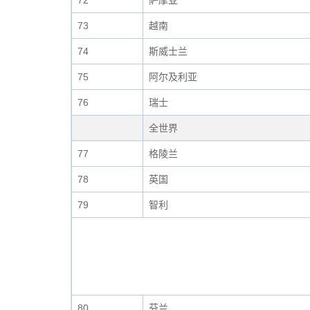
72
萨摩亚
73
越南
74
斯威士兰
75
阿尔及利亚
76
瑞士
全世界
77
格陵兰
78
英国
79
智利
80
芬兰