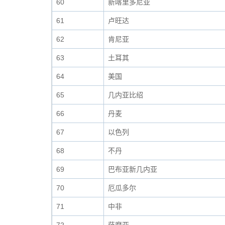
60
新喀里多尼亚
61
卢旺达
62
肯尼亚
63
土耳其
64
美国
65
几内亚比绍
66
丹麦
67
以色列
68
不丹
69
巴布亚新几内亚
70
厄瓜多尔
71
中非