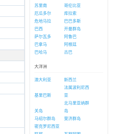
苏里南
哥伦比亚
厄瓜多尔
库拉索
危地马拉
巴巴多斯
巴西
开曼群岛
萨尔瓦多
阿鲁巴
巴拿马
阿根廷
巴哈马
古巴
大洋洲
澳大利亚
新西兰
法属波利尼西
基里巴斯
亚
北马里亚纳群
关岛
岛
马绍尔群岛
斐济群岛
密克罗尼西亚