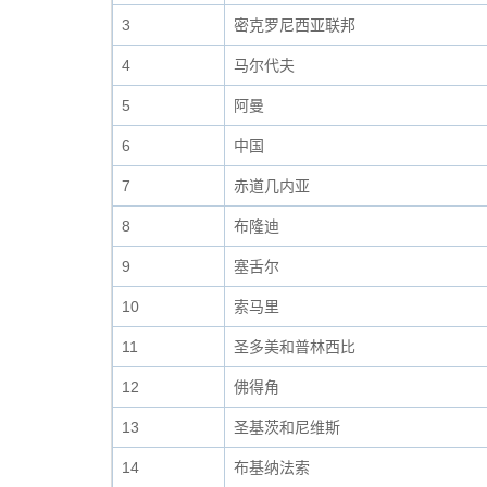
3
密克罗尼西亚联邦
4
马尔代夫
5
阿曼
6
中国
7
赤道几内亚
8
布隆迪
9
塞舌尔
10
索马里
11
圣多美和普林西比
12
佛得角
13
圣基茨和尼维斯
14
布基纳法索