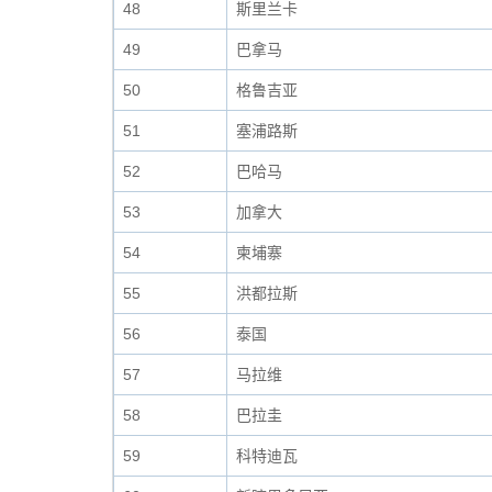
48
斯里兰卡
49
巴拿马
50
格鲁吉亚
51
塞浦路斯
52
巴哈马
53
加拿大
54
柬埔寨
55
洪都拉斯
56
泰国
57
马拉维
58
巴拉圭
59
科特迪瓦