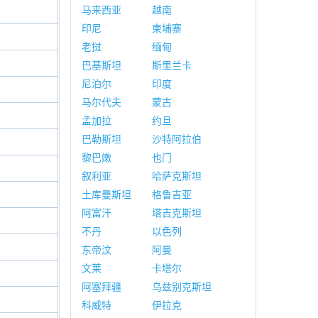
马来西亚
越南
印尼
柬埔寨
老挝
缅甸
巴基斯坦
斯里兰卡
尼泊尔
印度
马尔代夫
蒙古
孟加拉
约旦
巴勒斯坦
沙特阿拉伯
黎巴嫩
也门
叙利亚
哈萨克斯坦
土库曼斯坦
格鲁吉亚
阿富汗
塔吉克斯坦
不丹
以色列
东帝汶
阿曼
文莱
卡塔尔
阿塞拜疆
乌兹别克斯坦
科威特
伊拉克