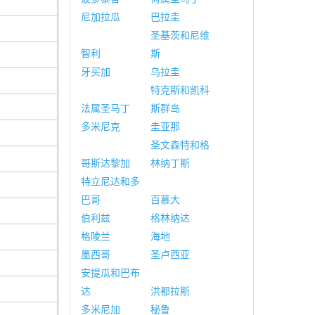
尼加拉瓜
巴拉圭
圣基茨和尼维
智利
斯
牙买加
乌拉圭
特克斯和凯科
法属圣马丁
斯群岛
多米尼克
圭亚那
圣文森特和格
哥斯达黎加
林纳丁斯
特立尼达和多
巴哥
百慕大
伯利兹
格林纳达
格陵兰
海地
墨西哥
圣卢西亚
安提瓜和巴布
达
洪都拉斯
多米尼加
秘鲁