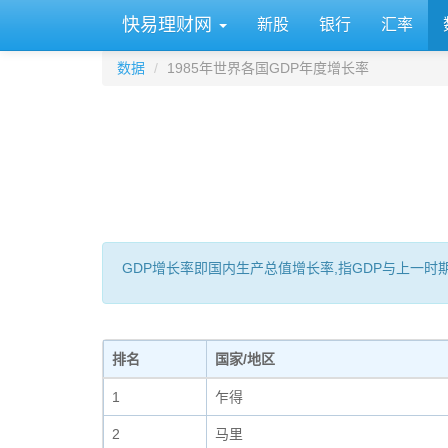
快易理财网
新股
银行
汇率
数据
1985年世界各国GDP年度增长率
GDP增长率即国内生产总值增长率,指GDP与上一
排名
国家/地区
1
乍得
2
马里