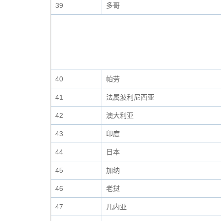
39
多哥
40
帕劳
41
法属波利尼西亚
42
澳大利亚
43
印度
44
日本
45
加纳
46
老挝
47
几内亚