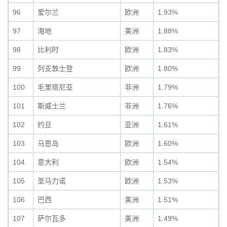
96
爱尔兰
欧洲
1.93%
97
海地
美洲
1.88%
98
比利时
欧洲
1.83%
99
列支敦士登
欧洲
1.80%
100
毛里塔尼亚
非洲
1.79%
101
斯威士兰
非洲
1.76%
102
约旦
亚洲
1.61%
103
马恩岛
欧洲
1.60%
104
意大利
欧洲
1.54%
105
圣马力诺
欧洲
1.53%
106
巴西
美洲
1.51%
107
萨尔瓦多
美洲
1.49%