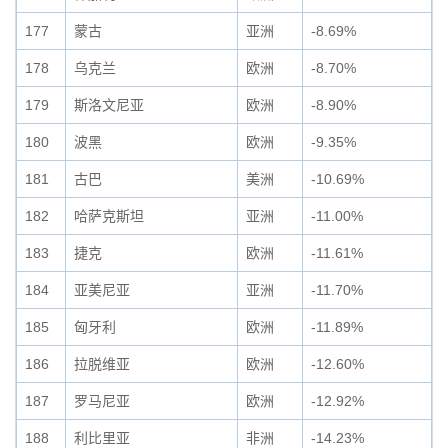
177
蒙古
亚洲
-8.69%
178
乌克兰
欧洲
-8.70%
179
斯洛文尼亚
欧洲
-8.90%
180
波黑
欧洲
-9.35%
181
古巴
美洲
-10.69%
182
哈萨克斯坦
亚洲
-11.00%
183
捷克
欧洲
-11.61%
184
亚美尼亚
亚洲
-11.70%
185
匈牙利
欧洲
-11.89%
186
拉脱维亚
欧洲
-12.60%
187
罗马尼亚
欧洲
-12.92%
188
利比里亚
非洲
-14.23%