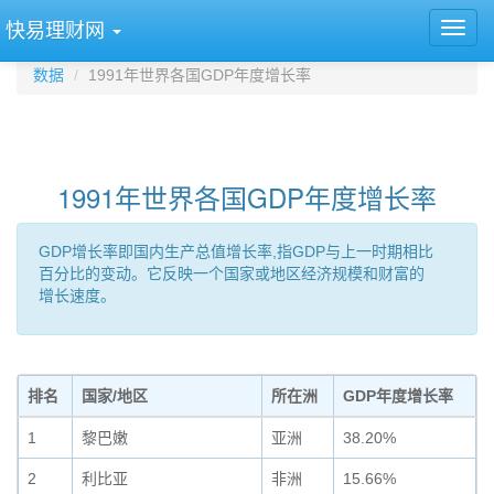
快易理财网
数据
1991年世界各国GDP年度增长率
1991年世界各国GDP年度增长率
GDP增长率即国内生产总值增长率,指GDP与上一时期相比
百分比的变动。它反映一个国家或地区经济规模和财富的
增长速度。
排名
国家/地区
所在洲
GDP年度增长率
1
黎巴嫩
亚洲
38.20%
2
利比亚
非洲
15.66%