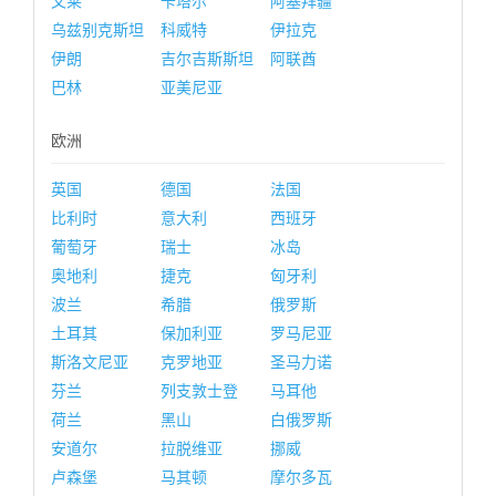
文莱
卡塔尔
阿塞拜疆
乌兹别克斯坦
科威特
伊拉克
伊朗
吉尔吉斯斯坦
阿联酋
巴林
亚美尼亚
欧洲
英国
德国
法国
比利时
意大利
西班牙
葡萄牙
瑞士
冰岛
奥地利
捷克
匈牙利
波兰
希腊
俄罗斯
土耳其
保加利亚
罗马尼亚
斯洛文尼亚
克罗地亚
圣马力诺
芬兰
列支敦士登
马耳他
荷兰
黑山
白俄罗斯
安道尔
拉脱维亚
挪威
卢森堡
马其顿
摩尔多瓦