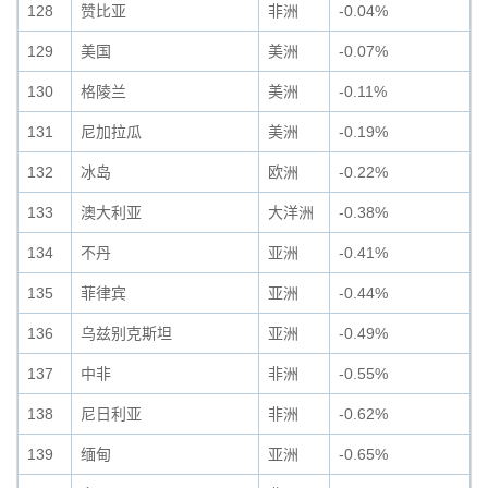
128
赞比亚
非洲
-0.04%
129
美国
美洲
-0.07%
130
格陵兰
美洲
-0.11%
131
尼加拉瓜
美洲
-0.19%
132
冰岛
欧洲
-0.22%
133
澳大利亚
大洋洲
-0.38%
134
不丹
亚洲
-0.41%
135
菲律宾
亚洲
-0.44%
136
乌兹别克斯坦
亚洲
-0.49%
137
中非
非洲
-0.55%
138
尼日利亚
非洲
-0.62%
139
缅甸
亚洲
-0.65%