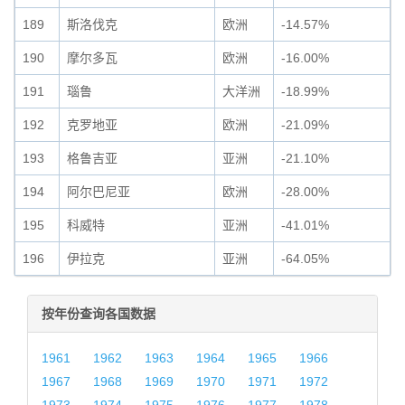
189
斯洛伐克
欧洲
-14.57%
190
摩尔多瓦
欧洲
-16.00%
191
瑙鲁
大洋洲
-18.99%
192
克罗地亚
欧洲
-21.09%
193
格鲁吉亚
亚洲
-21.10%
194
阿尔巴尼亚
欧洲
-28.00%
195
科威特
亚洲
-41.01%
196
伊拉克
亚洲
-64.05%
按年份查询各国数据
1961
1962
1963
1964
1965
1966
1967
1968
1969
1970
1971
1972