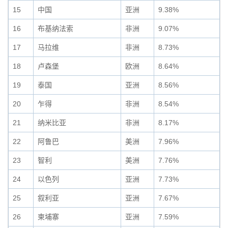
15
中国
亚洲
9.38%
16
布基纳法索
非洲
9.07%
17
马拉维
非洲
8.73%
18
卢森堡
欧洲
8.64%
19
泰国
亚洲
8.56%
20
乍得
非洲
8.54%
21
纳米比亚
非洲
8.17%
22
阿鲁巴
美洲
7.96%
23
智利
美洲
7.76%
24
以色列
亚洲
7.73%
25
叙利亚
亚洲
7.67%
26
柬埔寨
亚洲
7.59%