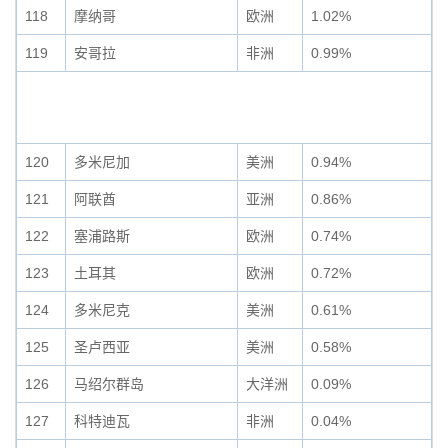
118
摩纳哥
欧洲
1.02%
119
安哥拉
非洲
0.99%
120
多米尼加
美洲
0.94%
121
阿联酋
亚洲
0.86%
122
塞浦路斯
欧洲
0.74%
123
土耳其
欧洲
0.72%
124
多米尼克
美洲
0.61%
125
圣卢西亚
美洲
0.58%
126
马绍尔群岛
大洋洲
0.09%
127
科特迪瓦
非洲
0.04%