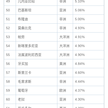
49
几内亚比绍
非洲
5.10%
50
巴基斯坦
亚洲
5.06%
51
布隆迪
非洲
5.00%
52
莫桑比克
非洲
4.93%
53
帕劳
大洋洲
4.91%
54
新喀里多尼亚
大洋洲
4.90%
55
法属波利尼西亚
大洋洲
4.90%
56
牙买加
美洲
4.84%
57
斯里兰卡
亚洲
4.60%
58
毛里求斯
非洲
4.44%
59
葡萄牙
欧洲
4.37%
60
老挝
亚洲
4.30%