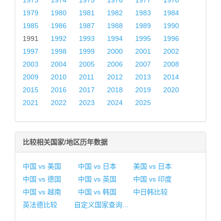
1973
1974
1975
1976
1977
1978
1979
1980
1981
1982
1983
1984
1985
1986
1987
1988
1989
1990
1991
1992
1993
1994
1995
1996
1997
1998
1999
2000
2001
2002
2003
2004
2005
2006
2007
2008
2009
2010
2011
2012
2013
2014
2015
2016
2017
2018
2019
2020
2021
2022
2023
2024
2025
比较相关国家/地区历年数据
中国 vs 美国
中国 vs 日本
美国 vs 日本
中国 vs 德国
中国 vs 英国
中国 vs 印度
中国 vs 越南
中国 vs 韩国
中日韩比较
英法德比较
自定义国家查询...