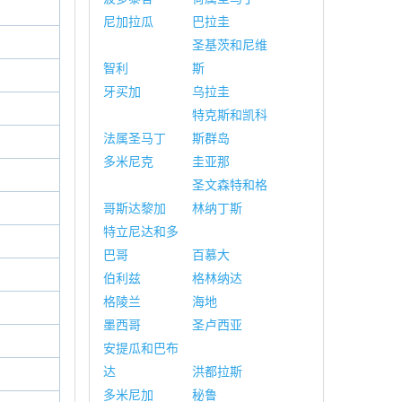
尼加拉瓜
巴拉圭
圣基茨和尼维
智利
斯
牙买加
乌拉圭
特克斯和凯科
法属圣马丁
斯群岛
多米尼克
圭亚那
圣文森特和格
哥斯达黎加
林纳丁斯
特立尼达和多
巴哥
百慕大
伯利兹
格林纳达
格陵兰
海地
墨西哥
圣卢西亚
安提瓜和巴布
达
洪都拉斯
多米尼加
秘鲁