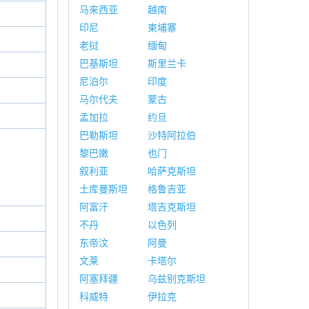
马来西亚
越南
印尼
柬埔寨
老挝
缅甸
巴基斯坦
斯里兰卡
尼泊尔
印度
马尔代夫
蒙古
孟加拉
约旦
巴勒斯坦
沙特阿拉伯
黎巴嫩
也门
叙利亚
哈萨克斯坦
土库曼斯坦
格鲁吉亚
阿富汗
塔吉克斯坦
不丹
以色列
东帝汶
阿曼
文莱
卡塔尔
阿塞拜疆
乌兹别克斯坦
科威特
伊拉克