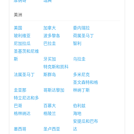
摩纳哥
瑞典
美洲
美国
加拿大
委内瑞拉
玻利维亚
波多黎各
荷属圣马丁
尼加拉瓜
巴拉圭
智利
圣基茨和尼维
斯
牙买加
乌拉圭
特克斯和凯科
法属圣马丁
斯群岛
多米尼克
圣文森特和格
圭亚那
哥斯达黎加
林纳丁斯
特立尼达和多
巴哥
百慕大
伯利兹
格林纳达
格陵兰
海地
安提瓜和巴布
墨西哥
圣卢西亚
达