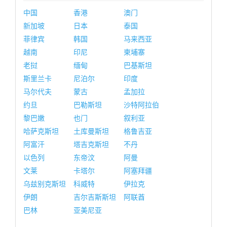
中国
香港
澳门
新加坡
日本
泰国
菲律宾
韩国
马来西亚
越南
印尼
柬埔寨
老挝
缅甸
巴基斯坦
斯里兰卡
尼泊尔
印度
马尔代夫
蒙古
孟加拉
约旦
巴勒斯坦
沙特阿拉伯
黎巴嫩
也门
叙利亚
哈萨克斯坦
土库曼斯坦
格鲁吉亚
阿富汗
塔吉克斯坦
不丹
以色列
东帝汶
阿曼
文莱
卡塔尔
阿塞拜疆
乌兹别克斯坦
科威特
伊拉克
伊朗
吉尔吉斯斯坦
阿联酋
巴林
亚美尼亚