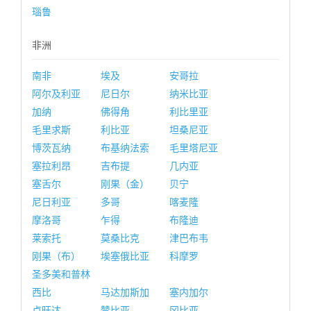
瑙鲁
非洲
南非
埃及
安哥拉
阿尔及利亚
尼日尔
纳米比亚
加纳
佛得角
利比里亚
毛里求斯
利比亚
坦桑尼亚
博茨瓦纳
布基纳法索
毛里塔尼亚
塞拉利昂
吉布提
几内亚
塞舌尔
刚果（金）
贝宁
尼日利亚
多哥
喀麦隆
摩洛哥
乍得
布隆迪
莱索托
莫桑比克
津巴布韦
刚果（布）
埃塞俄比亚
科摩罗
圣多美和普林
西比
马达加斯加
塞内加尔
卢旺达
赞比亚
冈比亚