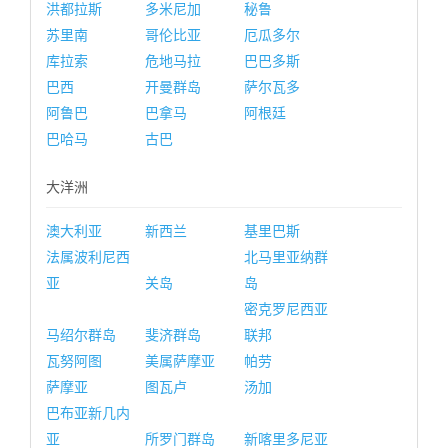
洪都拉斯
多米尼加
秘鲁
苏里南
哥伦比亚
厄瓜多尔
库拉索
危地马拉
巴巴多斯
巴西
开曼群岛
萨尔瓦多
阿鲁巴
巴拿马
阿根廷
巴哈马
古巴
大洋洲
澳大利亚
新西兰
基里巴斯
法属波利尼西
北马里亚纳群
亚
关岛
岛
密克罗尼西亚
马绍尔群岛
斐济群岛
联邦
瓦努阿图
美属萨摩亚
帕劳
萨摩亚
图瓦卢
汤加
巴布亚新几内
亚
所罗门群岛
新喀里多尼亚