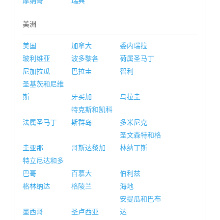
摩纳哥
瑞典
美洲
美国
加拿大
委内瑞拉
玻利维亚
波多黎各
荷属圣马丁
尼加拉瓜
巴拉圭
智利
圣基茨和尼维
斯
牙买加
乌拉圭
特克斯和凯科
法属圣马丁
斯群岛
多米尼克
圣文森特和格
圭亚那
哥斯达黎加
林纳丁斯
特立尼达和多
巴哥
百慕大
伯利兹
格林纳达
格陵兰
海地
安提瓜和巴布
墨西哥
圣卢西亚
达