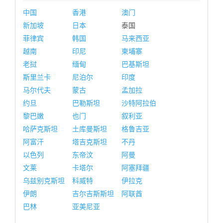
中国
香港
澳门
新加坡
日本
泰国
菲律宾
韩国
马来西亚
越南
印尼
柬埔寨
老挝
缅甸
巴基斯坦
斯里兰卡
尼泊尔
印度
马尔代夫
蒙古
孟加拉
约旦
巴勒斯坦
沙特阿拉伯
黎巴嫩
也门
叙利亚
哈萨克斯坦
土库曼斯坦
格鲁吉亚
阿富汗
塔吉克斯坦
不丹
以色列
东帝汶
阿曼
文莱
卡塔尔
阿塞拜疆
乌兹别克斯坦
科威特
伊拉克
伊朗
吉尔吉斯斯坦
阿联酋
巴林
亚美尼亚