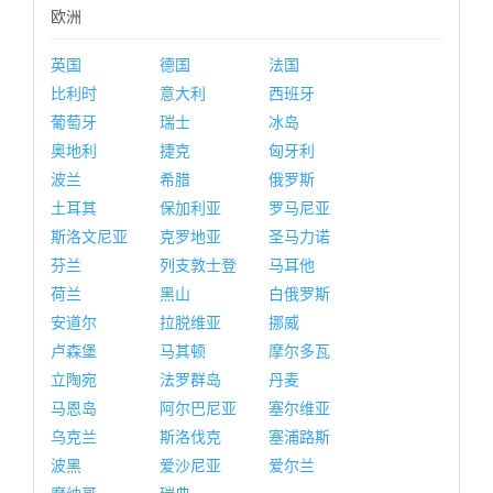
欧洲
英国
德国
法国
比利时
意大利
西班牙
葡萄牙
瑞士
冰岛
奥地利
捷克
匈牙利
波兰
希腊
俄罗斯
土耳其
保加利亚
罗马尼亚
斯洛文尼亚
克罗地亚
圣马力诺
芬兰
列支敦士登
马耳他
荷兰
黑山
白俄罗斯
安道尔
拉脱维亚
挪威
卢森堡
马其顿
摩尔多瓦
立陶宛
法罗群岛
丹麦
马恩岛
阿尔巴尼亚
塞尔维亚
乌克兰
斯洛伐克
塞浦路斯
波黑
爱沙尼亚
爱尔兰