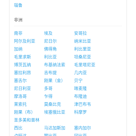
瑙鲁
非洲
南非
埃及
安哥拉
阿尔及利亚
尼日尔
纳米比亚
加纳
佛得角
利比里亚
毛里求斯
利比亚
坦桑尼亚
博茨瓦纳
布基纳法索
毛里塔尼亚
塞拉利昂
吉布提
几内亚
塞舌尔
刚果（金）
贝宁
尼日利亚
多哥
喀麦隆
摩洛哥
乍得
布隆迪
莱索托
莫桑比克
津巴布韦
刚果（布）
埃塞俄比亚
科摩罗
圣多美和普林
西比
马达加斯加
塞内加尔
卢旺达
赞比亚
冈比亚