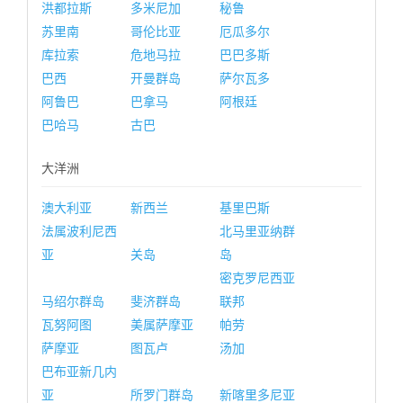
洪都拉斯
多米尼加
秘鲁
苏里南
哥伦比亚
厄瓜多尔
库拉索
危地马拉
巴巴多斯
巴西
开曼群岛
萨尔瓦多
阿鲁巴
巴拿马
阿根廷
巴哈马
古巴
大洋洲
澳大利亚
新西兰
基里巴斯
法属波利尼西
北马里亚纳群
亚
关岛
岛
密克罗尼西亚
马绍尔群岛
斐济群岛
联邦
瓦努阿图
美属萨摩亚
帕劳
萨摩亚
图瓦卢
汤加
巴布亚新几内
亚
所罗门群岛
新喀里多尼亚