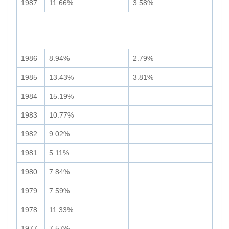
1987
11.66%
3.58%
1986
8.94%
2.79%
1985
13.43%
3.81%
1984
15.19%
1983
10.77%
1982
9.02%
1981
5.11%
1980
7.84%
1979
7.59%
1978
11.33%
1977
7.57%