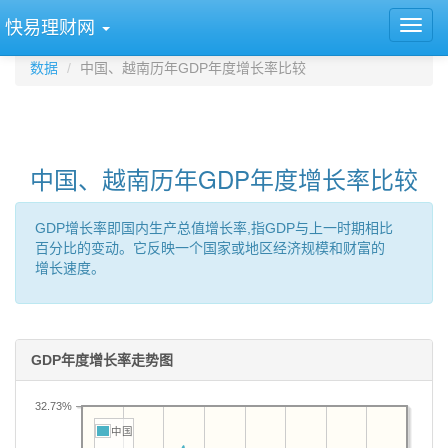
快易理财网
数据
中国、越南历年GDP年度增长率比较
中国、越南历年GDP年度增长率比较
GDP增长率即国内生产总值增长率,指GDP与上一时期相比
百分比的变动。它反映一个国家或地区经济规模和财富的
增长速度。
GDP年度增长率走势图
32.73%
中国