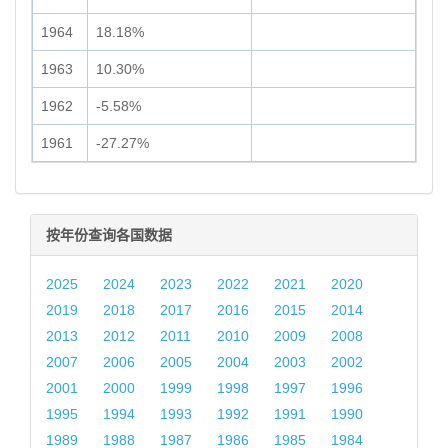
1964
18.18%
1963
10.30%
1962
-5.58%
1961
-27.27%
按年份查询各国数据
2025
2024
2023
2022
2021
2020
2019
2018
2017
2016
2015
2014
2013
2012
2011
2010
2009
2008
2007
2006
2005
2004
2003
2002
2001
2000
1999
1998
1997
1996
1995
1994
1993
1992
1991
1990
1989
1988
1987
1986
1985
1984