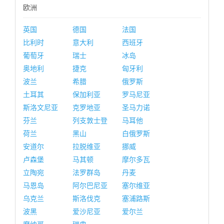
欧洲
英国
德国
法国
比利时
意大利
西班牙
葡萄牙
瑞士
冰岛
奥地利
捷克
匈牙利
波兰
希腊
俄罗斯
土耳其
保加利亚
罗马尼亚
斯洛文尼亚
克罗地亚
圣马力诺
芬兰
列支敦士登
马耳他
荷兰
黑山
白俄罗斯
安道尔
拉脱维亚
挪威
卢森堡
马其顿
摩尔多瓦
立陶宛
法罗群岛
丹麦
马恩岛
阿尔巴尼亚
塞尔维亚
乌克兰
斯洛伐克
塞浦路斯
波黑
爱沙尼亚
爱尔兰