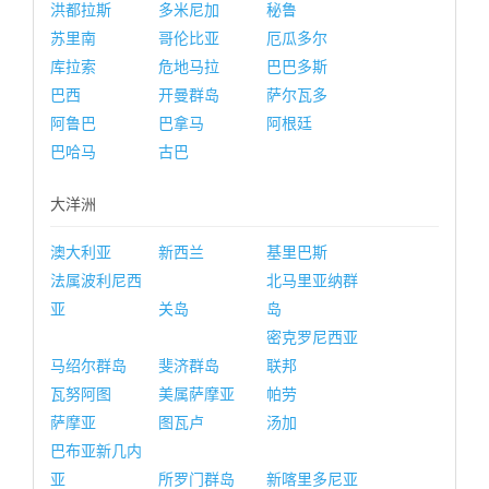
洪都拉斯
多米尼加
秘鲁
苏里南
哥伦比亚
厄瓜多尔
库拉索
危地马拉
巴巴多斯
巴西
开曼群岛
萨尔瓦多
阿鲁巴
巴拿马
阿根廷
巴哈马
古巴
大洋洲
澳大利亚
新西兰
基里巴斯
法属波利尼西
北马里亚纳群
亚
关岛
岛
密克罗尼西亚
马绍尔群岛
斐济群岛
联邦
瓦努阿图
美属萨摩亚
帕劳
萨摩亚
图瓦卢
汤加
巴布亚新几内
亚
所罗门群岛
新喀里多尼亚