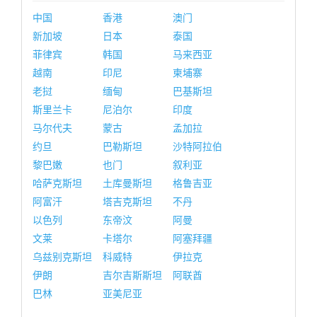
中国
香港
澳门
新加坡
日本
泰国
菲律宾
韩国
马来西亚
越南
印尼
柬埔寨
老挝
缅甸
巴基斯坦
斯里兰卡
尼泊尔
印度
马尔代夫
蒙古
孟加拉
约旦
巴勒斯坦
沙特阿拉伯
黎巴嫩
也门
叙利亚
哈萨克斯坦
土库曼斯坦
格鲁吉亚
阿富汗
塔吉克斯坦
不丹
以色列
东帝汶
阿曼
文莱
卡塔尔
阿塞拜疆
乌兹别克斯坦
科威特
伊拉克
伊朗
吉尔吉斯斯坦
阿联酋
巴林
亚美尼亚