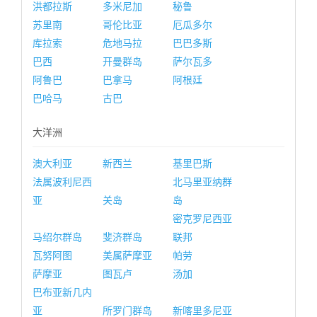
洪都拉斯
多米尼加
秘鲁
苏里南
哥伦比亚
厄瓜多尔
库拉索
危地马拉
巴巴多斯
巴西
开曼群岛
萨尔瓦多
阿鲁巴
巴拿马
阿根廷
巴哈马
古巴
大洋洲
澳大利亚
新西兰
基里巴斯
法属波利尼西
北马里亚纳群
亚
关岛
岛
密克罗尼西亚
马绍尔群岛
斐济群岛
联邦
瓦努阿图
美属萨摩亚
帕劳
萨摩亚
图瓦卢
汤加
巴布亚新几内
亚
所罗门群岛
新喀里多尼亚