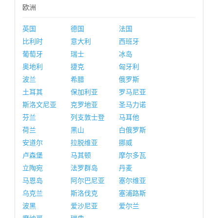
欧洲
英国
德国
法国
比利时
意大利
西班牙
葡萄牙
瑞士
冰岛
奥地利
捷克
匈牙利
波兰
希腊
俄罗斯
土耳其
保加利亚
罗马尼亚
斯洛文尼亚
克罗地亚
圣马力诺
芬兰
列支敦士登
马耳他
荷兰
黑山
白俄罗斯
安道尔
拉脱维亚
挪威
卢森堡
马其顿
摩尔多瓦
立陶宛
法罗群岛
丹麦
马恩岛
阿尔巴尼亚
塞尔维亚
乌克兰
斯洛伐克
塞浦路斯
波黑
爱沙尼亚
爱尔兰