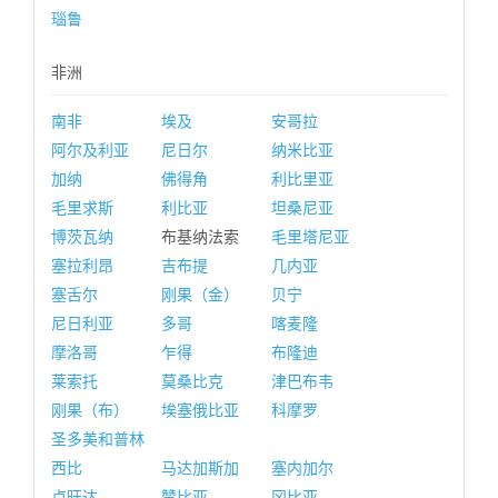
瑙鲁
非洲
南非
埃及
安哥拉
阿尔及利亚
尼日尔
纳米比亚
加纳
佛得角
利比里亚
毛里求斯
利比亚
坦桑尼亚
博茨瓦纳
布基纳法索
毛里塔尼亚
塞拉利昂
吉布提
几内亚
塞舌尔
刚果（金）
贝宁
尼日利亚
多哥
喀麦隆
摩洛哥
乍得
布隆迪
莱索托
莫桑比克
津巴布韦
刚果（布）
埃塞俄比亚
科摩罗
圣多美和普林
西比
马达加斯加
塞内加尔
卢旺达
赞比亚
冈比亚