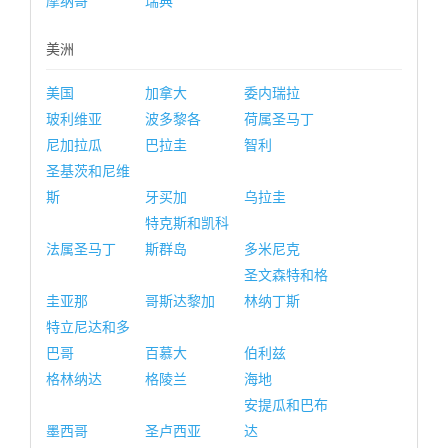
摩纳哥
瑞典
美洲
美国
加拿大
委内瑞拉
玻利维亚
波多黎各
荷属圣马丁
尼加拉瓜
巴拉圭
智利
圣基茨和尼维
斯
牙买加
乌拉圭
特克斯和凯科
法属圣马丁
斯群岛
多米尼克
圣文森特和格
圭亚那
哥斯达黎加
林纳丁斯
特立尼达和多
巴哥
百慕大
伯利兹
格林纳达
格陵兰
海地
安提瓜和巴布
墨西哥
圣卢西亚
达