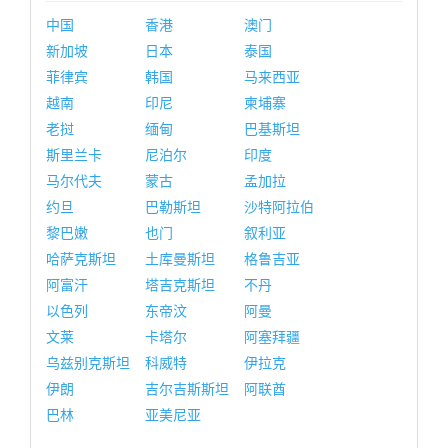
中国
香港
澳门
新加坡
日本
泰国
菲律宾
韩国
马来西亚
越南
印尼
柬埔寨
老挝
缅甸
巴基斯坦
斯里兰卡
尼泊尔
印度
马尔代夫
蒙古
孟加拉
约旦
巴勒斯坦
沙特阿拉伯
黎巴嫩
也门
叙利亚
哈萨克斯坦
土库曼斯坦
格鲁吉亚
阿富汗
塔吉克斯坦
不丹
以色列
东帝汶
阿曼
文莱
卡塔尔
阿塞拜疆
乌兹别克斯坦
科威特
伊拉克
伊朗
吉尔吉斯斯坦
阿联酋
巴林
亚美尼亚