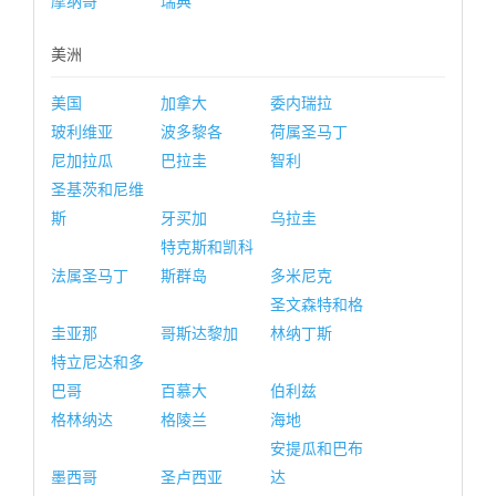
摩纳哥
瑞典
美洲
美国
加拿大
委内瑞拉
玻利维亚
波多黎各
荷属圣马丁
尼加拉瓜
巴拉圭
智利
圣基茨和尼维
斯
牙买加
乌拉圭
特克斯和凯科
法属圣马丁
斯群岛
多米尼克
圣文森特和格
圭亚那
哥斯达黎加
林纳丁斯
特立尼达和多
巴哥
百慕大
伯利兹
格林纳达
格陵兰
海地
安提瓜和巴布
墨西哥
圣卢西亚
达