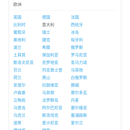
欧洲
英国
德国
法国
比利时
意大利
西班牙
葡萄牙
瑞士
冰岛
奥地利
捷克
匈牙利
波兰
希腊
俄罗斯
土耳其
保加利亚
罗马尼亚
斯洛文尼亚
克罗地亚
圣马力诺
芬兰
列支敦士登
马耳他
荷兰
黑山
白俄罗斯
安道尔
拉脱维亚
挪威
卢森堡
马其顿
摩尔多瓦
立陶宛
法罗群岛
丹麦
马恩岛
阿尔巴尼亚
塞尔维亚
乌克兰
斯洛伐克
塞浦路斯
波黑
爱沙尼亚
爱尔兰