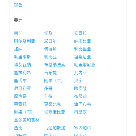
瑙鲁
非洲
南非
埃及
安哥拉
阿尔及利亚
尼日尔
纳米比亚
加纳
佛得角
利比里亚
毛里求斯
利比亚
坦桑尼亚
博茨瓦纳
布基纳法索
毛里塔尼亚
塞拉利昂
吉布提
几内亚
塞舌尔
刚果（金）
贝宁
尼日利亚
多哥
喀麦隆
摩洛哥
乍得
布隆迪
莱索托
莫桑比克
津巴布韦
刚果（布）
埃塞俄比亚
科摩罗
圣多美和普林
西比
马达加斯加
塞内加尔
卢旺达
赞比亚
冈比亚