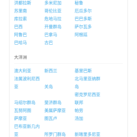
洪都拉斯
多米尼加
秘鲁
苏里南
哥伦比亚
厄瓜多尔
库拉索
危地马拉
巴巴多斯
巴西
开曼群岛
萨尔瓦多
阿鲁巴
巴拿马
阿根廷
巴哈马
古巴
大洋洲
澳大利亚
新西兰
基里巴斯
法属波利尼西
北马里亚纳群
亚
关岛
岛
密克罗尼西亚
马绍尔群岛
斐济群岛
联邦
瓦努阿图
美属萨摩亚
帕劳
萨摩亚
图瓦卢
汤加
巴布亚新几内
亚
所罗门群岛
新喀里多尼亚