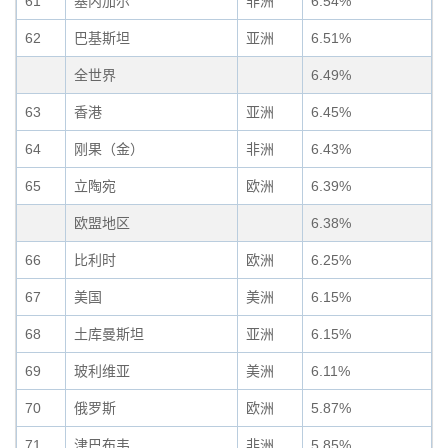
61
塞内加尔
非洲
6.54%
62
巴基斯坦
亚洲
6.51%
全世界
6.49%
63
香港
亚洲
6.45%
64
刚果（金）
非洲
6.43%
65
立陶宛
欧洲
6.39%
欧盟地区
6.38%
66
比利时
欧洲
6.25%
67
美国
美洲
6.15%
68
土库曼斯坦
亚洲
6.15%
69
玻利维亚
美洲
6.11%
70
俄罗斯
欧洲
5.87%
71
津巴布韦
非洲
5.85%