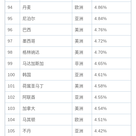
94
丹麦
欧洲
4.86%
95
尼泊尔
亚洲
4.84%
96
巴西
美洲
4.76%
97
墨西哥
美洲
4.72%
98
格林纳达
美洲
4.70%
99
马达加斯加
非洲
4.65%
100
韩国
亚洲
4.61%
101
荷属圣马丁
美洲
4.58%
102
阿联酋
亚洲
4.55%
103
加拿大
美洲
4.54%
104
马其顿
欧洲
4.51%
105
不丹
亚洲
4.42%