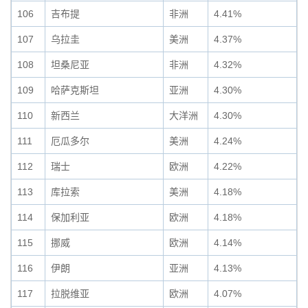
106
吉布提
非洲
4.41%
107
乌拉圭
美洲
4.37%
108
坦桑尼亚
非洲
4.32%
109
哈萨克斯坦
亚洲
4.30%
110
新西兰
大洋洲
4.30%
111
厄瓜多尔
美洲
4.24%
112
瑞士
欧洲
4.22%
113
库拉索
美洲
4.18%
114
保加利亚
欧洲
4.18%
115
挪威
欧洲
4.14%
116
伊朗
亚洲
4.13%
117
拉脱维亚
欧洲
4.07%