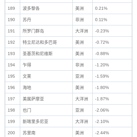
189
波多黎各
美洲
0.21%
190
苏丹
非洲
0.11%
191
所罗门群岛
大洋洲
-0.23%
192
特立尼达和多巴哥
美洲
-0.72%
193
圣基茨和尼维斯
美洲
-0.88%
194
乍得
非洲
-1.20%
195
文莱
亚洲
-1.59%
196
海地
美洲
-1.80%
197
美属萨摩亚
大洋洲
-1.87%
198
也门
亚洲
-2.06%
199
新喀里多尼亚
大洋洲
-2.10%
200
苏里南
美洲
-2.44%