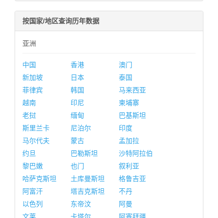
按国家/地区查询历年数据
亚洲
中国
香港
澳门
新加坡
日本
泰国
菲律宾
韩国
马来西亚
越南
印尼
柬埔寨
老挝
缅甸
巴基斯坦
斯里兰卡
尼泊尔
印度
马尔代夫
蒙古
孟加拉
约旦
巴勒斯坦
沙特阿拉伯
黎巴嫩
也门
叙利亚
哈萨克斯坦
土库曼斯坦
格鲁吉亚
阿富汗
塔吉克斯坦
不丹
以色列
东帝汶
阿曼
文莱
卡塔尔
阿塞拜疆