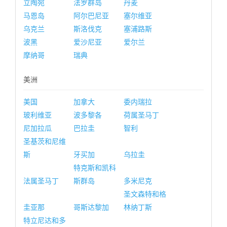
立陶宛
法罗群岛
丹麦
马恩岛
阿尔巴尼亚
塞尔维亚
乌克兰
斯洛伐克
塞浦路斯
波黑
爱沙尼亚
爱尔兰
摩纳哥
瑞典
美洲
美国
加拿大
委内瑞拉
玻利维亚
波多黎各
荷属圣马丁
尼加拉瓜
巴拉圭
智利
圣基茨和尼维
斯
牙买加
乌拉圭
特克斯和凯科
法属圣马丁
斯群岛
多米尼克
圣文森特和格
圭亚那
哥斯达黎加
林纳丁斯
特立尼达和多