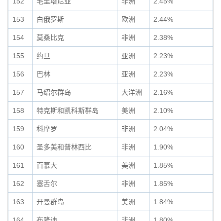
152
毛里塔尼亚
非洲
2.45%
153
白俄罗斯
欧洲
2.44%
154
莫桑比克
非洲
2.38%
155
约旦
亚洲
2.23%
156
巴林
亚洲
2.23%
157
马绍尔群岛
大洋洲
2.16%
158
特克斯和凯科斯群岛
美洲
2.10%
159
科摩罗
非洲
2.04%
160
圣多美和普林西比
非洲
1.90%
161
百慕大
美洲
1.85%
162
塞舌尔
非洲
1.85%
163
开曼群岛
美洲
1.84%
164
布隆迪
非洲
1.80%