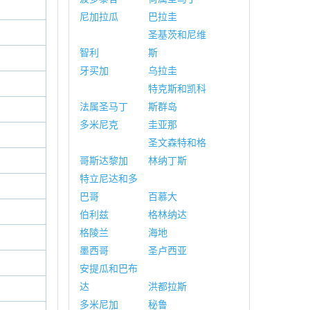
尼加拉瓜
巴拉圭
圣基茨和尼维
智利
斯
牙买加
乌拉圭
特克斯和凯科
法属圣马丁
斯群岛
多米尼克
圭亚那
圣文森特和格
哥斯达黎加
林纳丁斯
特立尼达和多
巴哥
百慕大
伯利兹
格林纳达
格陵兰
海地
墨西哥
圣卢西亚
安提瓜和巴布
达
洪都拉斯
多米尼加
秘鲁