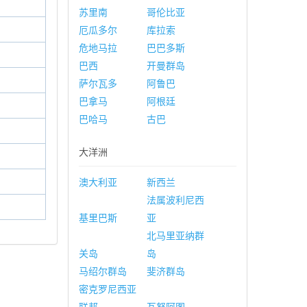
苏里南
哥伦比亚
厄瓜多尔
库拉索
危地马拉
巴巴多斯
巴西
开曼群岛
萨尔瓦多
阿鲁巴
巴拿马
阿根廷
巴哈马
古巴
大洋洲
澳大利亚
新西兰
法属波利尼西
基里巴斯
亚
北马里亚纳群
关岛
岛
马绍尔群岛
斐济群岛
密克罗尼西亚